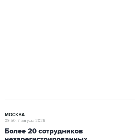
ФСБ сообщила о задержании в Приморье
подростков, готовивших теракт на объекте
Росгвардии
Беспилотные технологии и ИИ на службе у
электросетевых объектов и агрокомплексов
Социальная реклама, АНО «Национальные приоритеты».
ИНН 7725383515 Erid: F7NfYUJCUneVdwcydK6A
Аксенов сообщил о четвертом погибшем в
результате атаки ВСУ на Крым
МОСКВА
09:50, 7 августа 2026
Более 20 сотрудников
незарегистрированных