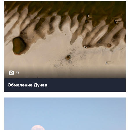
9
Обмеление Дуная