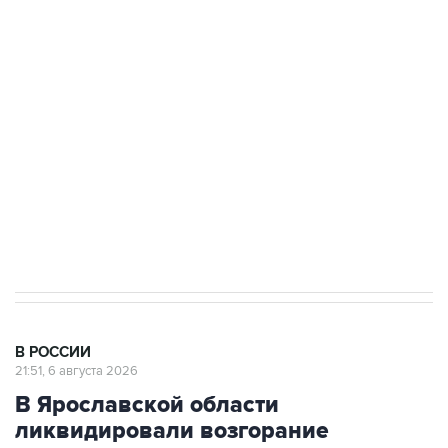
подростков, готовивших теракт на объекте
Росгвардии
Как российские медицинские технологии
выходят на мировые рынки
Социальная реклама, АНО «Национальные приоритеты».
ИНН 7725383515 Erid: F7NfYUJCUneVdTRF8PRs
Аксенов сообщил о четвертом погибшем в
результате атаки ВСУ на Крым
В РОССИИ
21:51, 6 августа 2026
В Ярославской области
ликвидировали возгорание