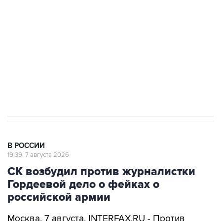
Беспилотные технологии и ИИ на службе у
электросетевых объектов и агрокомплексов
Социальная реклама, АНО «Национальные приоритеты».
ИНН 7725383515 Erid: F7NfYUJCUneVdwcydK6A
Аксенов сообщил о четвертом погибшем в
результате атаки ВСУ на Крым
В РОССИИ
19:39, 7 августа 2026
СК возбудил против журналистки
Гордеевой дело о фейках о
российской армии
Москва. 7 августа. INTERFAX.RU - Против