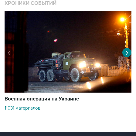
ХРОНИКИ СОБЫТИЙ
❮
❯
Военная операция на Украине
О
11031 материалов
3