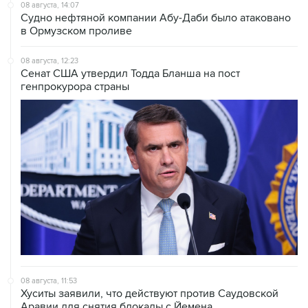
08 августа, 14:07
Судно нефтяной компании Абу-Даби было атаковано
в Ормузском проливе
08 августа, 12:23
Сенат США утвердил Тодда Бланша на пост
генпрокурора страны
08 августа, 11:53
Хуситы заявили, что действуют против Саудовской
Аравии для снятия блокады с Йемена