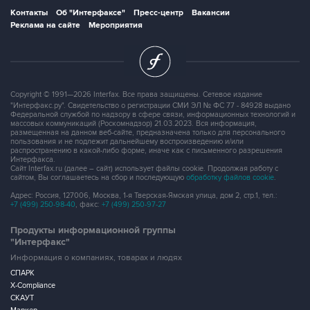
Контакты
Об "Интерфаксе"
Пресс-центр
Вакансии
Реклама на сайте
Мероприятия
Copyright © 1991—2026 Interfax. Все права защищены. Сетевое издание
"Интерфакс.ру". Свидетельство о регистрации СМИ ЭЛ № ФС 77 - 84928 выдано
Федеральной службой по надзору в сфере связи, информационных технологий и
массовых коммуникаций (Роскомнадзор) 21.03.2023. Вся информация,
размещенная на данном веб-сайте, предназначена только для персонального
пользования и не подлежит дальнейшему воспроизведению и/или
распространению в какой-либо форме, иначе как с письменного разрешения
Интерфакса.
Сайт Interfax.ru (далее – сайт) использует файлы cookie. Продолжая работу с
сайтом, Вы соглашаетесь на сбор и последующую
обработку файлов cookie
.
Адрес: Россия, 127006, Москва, 1-я Тверская-Ямская улица, дом 2, стр.1, тел.:
+7 (499) 250-98-40
, факс:
+7 (499) 250-97-27
Продукты информационной группы
"Интерфакс"
Информация о компаниях, товарах и людях
СПАРК
X-Compliance
СКАУТ