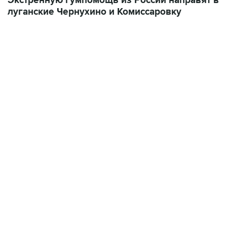
Экстренную гумпомощь из России направят в
луганские Чернухино и Комиссаровку
07:46, 7 августа 2026