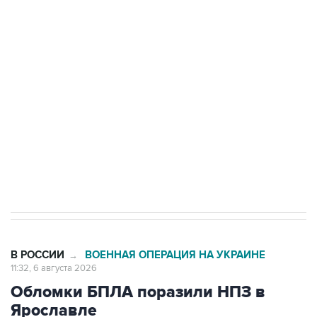
Путин сообщил о решении сосредоточить в
одних руках все службы тыла Минобороны
Как российские медицинские технологии
выходят на мировые рынки
Социальная реклама, АНО «Национальные приоритеты».
ИНН 7725383515 Erid: F7NfYUJCUneVdTRF8PRs
Трамп заявил, что переговоры с Ираном
начнутся в понедельник
В РОССИИ
ВОЕННАЯ ОПЕРАЦИЯ НА УКРАИНЕ
→
11:32, 6 августа 2026
Обломки БПЛА поразили НПЗ в
Ярославле