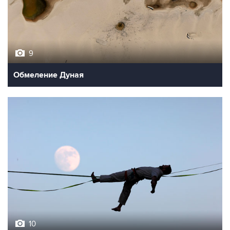
9
Обмеление Дуная
10