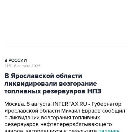
Социальная реклама, АНО «Национальные приоритеты».
ИНН 7725383515 Erid: F7NfYUJCUneVdTRF8PRs
Аксенов сообщил о четвертом погибшем в
результате атаки ВСУ на Крым
В РОССИИ
21:51, 6 августа 2026
В Ярославской области
ликвидировали возгорание
топливных резервуаров НПЗ
Москва. 6 августа. INTERFAX.RU - Губернатор
Ярославской области Михаил Евраев сообщил
о ликвидации возгорания топливных
резервуаров нефтеперерабатывающего
завода, загоревшихся в результате
падения