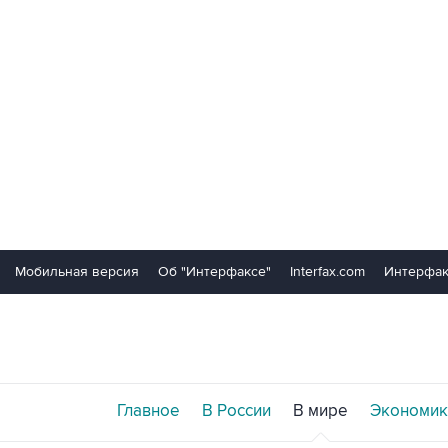
Мобильная версия
Об "Интерфаксе"
Interfax.com
Интерфак
Главное
В России
В мире
Экономик