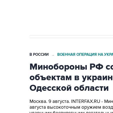
Кабмин РФ разрешил до 1 июля 
бензина Евро 2, Евро 3, Евро 4
В РОССИИ
ВОЕННАЯ ОПЕРАЦИЯ НА УКР
→
Минобороны РФ со
объектам в украин
Одесской области
Москва. 9 августа. INTERFAX.RU - Ми
августа высокоточным оружием возд