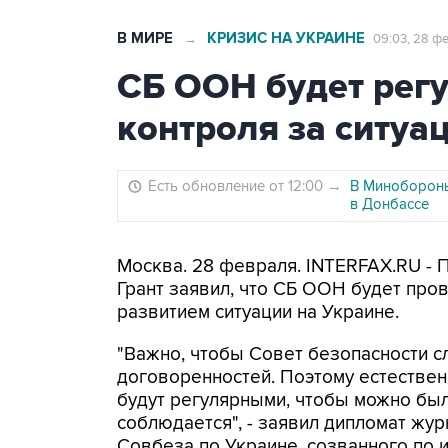
В МИРЕ
КРИЗИС НА УКРАИНЕ
→
09:03, 28 ф
СБ ООН будет регу
контроля за ситуа
Есть обновление от 12:00
→
В Минобороны
в Донбассе
Москва. 28 февраля. INTERFAX.RU -
Грант заявил, что СБ ООН будет про
развитием ситуации на Украине.
"Важно, чтобы Совет безопасности с
договоренностей. Поэтому естествен
будут регулярными, чтобы можно был
соблюдается", - заявил дипломат жу
Совбеза по Украине, созванного по 