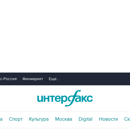
с-Россия
Финмаркет
Еще...
а
Спорт
Культура
Москва
Digital
Новости
С