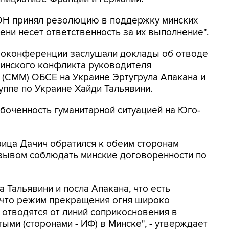
ООН принял резолюцию в поддержку минских
ени несет ответственность за их выполнение".
еоконференции заслушали доклады об отводе
инского конфликта руководителя
 (СММ) ОБСЕ на Украине Эртугрула Апакана и
уппе по Украине Хайди Тальявини.
абоченность гуманитарной ситуацией на Юго-
ца Дачич обратился к обеим сторонам
изывом соблюдать минские договоренности по
а Тальявини и посла Апакана, что есть
, что режим прекращения огня широко
отводятся от линий соприкосновения в
тыми (сторонами - ИФ) в Минске", - утверждает