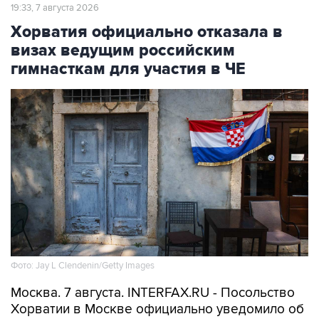
Хорватия официально отказала в
визах ведущим российским
гимнасткам для участия в ЧЕ
Фото: Jay L Clendenin/Getty Images
Москва. 7 августа. INTERFAX.RU - Посольство
Хорватии в Москве официально уведомило об
отказе в выдаче виз девяти из 65 членов
российской делегации по спортивной