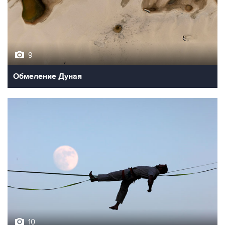
9
Обмеление Дуная
10