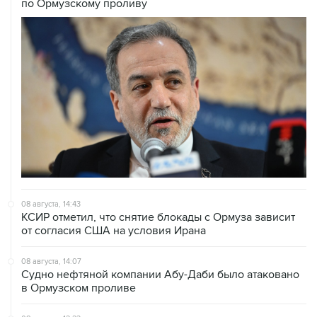
08 августа, 14:43
КСИР отметил, что снятие блокады с Ормуза зависит
от согласия США на условия Ирана
08 августа, 14:07
Судно нефтяной компании Абу-Даби было атаковано
в Ормузском проливе
08 августа, 12:23
Сенат США утвердил Тодда Бланша на пост
генпрокурора страны