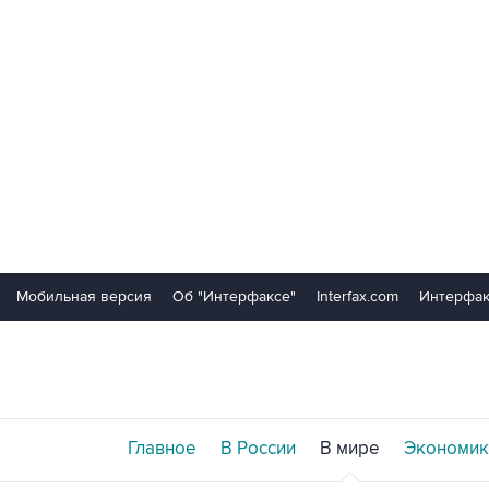
Мобильная версия
Об "Интерфаксе"
Interfax.com
Интерфак
Главное
В России
В мире
Экономик