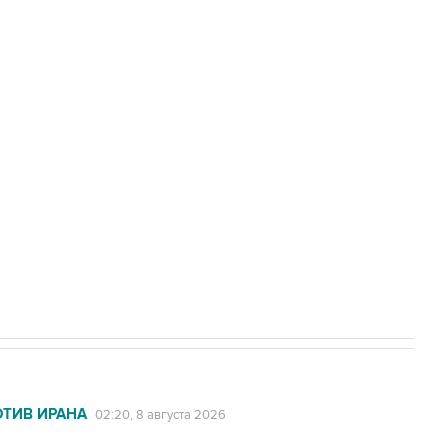
Приморье подростков, готовивших
а службе у электросетевых объектов и
НН 7725383515 Erid: F7NfYUJCUneVdwcydK6A
2027 года импорт, выпуск и обращение
ОТИВ ИРАНА
02:20, 8 августа 2026