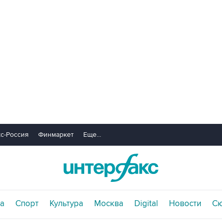
с-Россия
Финмаркет
Еще...
а
Спорт
Культура
Москва
Digital
Новости
С