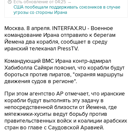
Есть обновление от 04:25
→
США пообещали поддерживать союзников в случае
угрозы со стороны Ирана
Москва. 8 апреля. INTERFAX.RU - Военное
командование Ирана отправило к берегам
Йемена два корабля, сообщает в среду
иранский телеканал PressTV.
Командующий ВМС Ирана контр-адмирал
Хабиболла Сайяри пояснил, что корабли будут
бороться против пиратов, "охраняя маршруты
движения судов в регионе".
При этом агентство AP отмечает, что иранские
корабли будут выполнять эту задачу в
непосредственной близости от Йемена, где
мятежники-хуситы ведут борьбу против
правительственных войск и коалиции арабских
стран во главе с Саудовской Аравией.