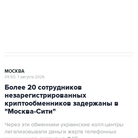
выходят на мировые рынки
Социальная реклама, АНО «Национальные приоритеты».
ИНН 7725383515 Erid: F7NfYUJCUneVdTRF8PRs
Аксенов сообщил о четвертом погибшем в
результате атаки ВСУ на Крым
МОСКВА
09:50, 7 августа 2026
Более 20 сотрудников
незарегистрированных
криптообменников задержаны в
"Москва-Сити"
Через эти обменники украинские колл-центры
легализовывали деньги жертв телефонных