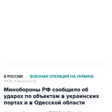
Беспилотные технологии и ИИ на службе у
электросетевых объектов и агрокомплексов
Социальная реклама, АНО «Национальные приоритеты».
ИНН 7725383515 Erid: F7NfYUJCUneVdwcydK6A
Кабмин РФ разрешил до 1 июля 2027 года
импорт, выпуск и обращение бензина Евро 2,
Евро 3, Евро 4
В РОССИИ
ВОЕННАЯ ОПЕРАЦИЯ НА УКРАИНЕ
→
09:29, 9 августа 2026
Минобороны РФ сообщило об
ударах по объектам в украинских
портах и в Одесской области