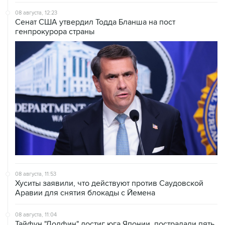
08 августа, 12:23
Сенат США утвердил Тодда Бланша на пост
генпрокурора страны
08 августа, 11:53
Хуситы заявили, что действуют против Саудовской
Аравии для снятия блокады с Йемена
08 августа, 11:04
Тайфун "Долфин" достиг юга Японии, пострадали пять