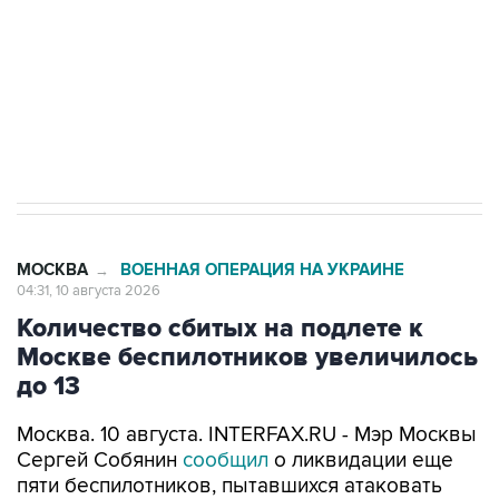
Социальная реклама, АНО «Национальные приоритеты».
ИНН 7725383515 Erid: F7NfYUJCUneVdwcydK6A
Путин вывел "Шереметьево" из
стратегического списка с целью снять
препятствие для приватизации
МОСКВА
ВОЕННАЯ ОПЕРАЦИЯ НА УКРАИНЕ
→
04:31, 10 августа 2026
Количество сбитых на подлете к
Москве беспилотников увеличилось
до 13
Москва. 10 августа. INTERFAX.RU - Мэр Москвы
Сергей Собянин
сообщил
о ликвидации еще
пяти беспилотников, пытавшихся атаковать