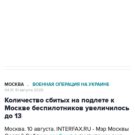
Беспилотные технологии и ИИ на службе у
электросетевых объектов и агрокомплексов
Социальная реклама, АНО «Национальные приоритеты».
ИНН 7725383515 Erid: F7NfYUJCUneVdwcydK6A
Путин вывел "Шереметьево" из
стратегического списка с целью снять
препятствие для приватизации
МОСКВА
ВОЕННАЯ ОПЕРАЦИЯ НА УКРАИНЕ
→
04:31, 10 августа 2026
Количество сбитых на подлете к
Москве беспилотников увеличилось
до 13
Москва. 10 августа. INTERFAX.RU - Мэр Москвы