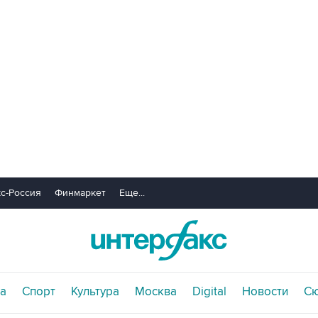
с-Россия
Финмаркет
Еще...
а
Спорт
Культура
Москва
Digital
Новости
С