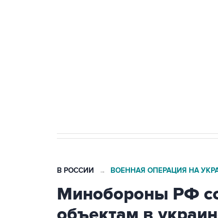
БПЛА
Беспилотные технологии и ИИ н
агрокомплексов
Социальная реклама, АНО «Национальные приоритеты».
И
Кабмин РФ разрешил до 1 июля 
бензина Евро 2, Евро 3, Евро 4
В РОССИИ
ВОЕННАЯ ОПЕРАЦИЯ НА УКР
→
Минобороны РФ со
объектам в украин