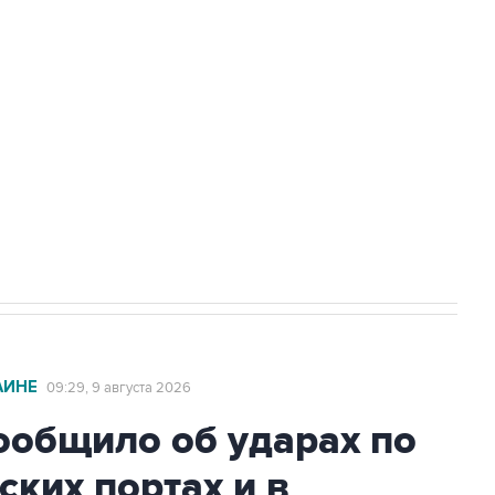
а службе у электросетевых объектов и
НН 7725383515 Erid: F7NfYUJCUneVdwcydK6A
2027 года импорт, выпуск и обращение
АИНЕ
09:29, 9 августа 2026
общило об ударах по
ских портах и в