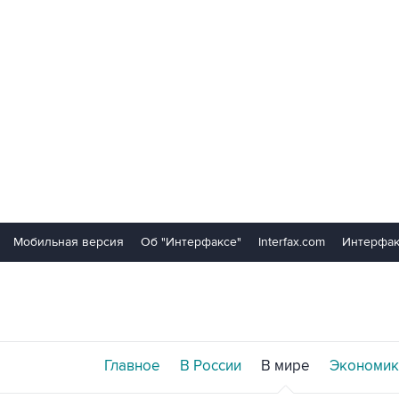
Мобильная версия
Об "Интерфаксе"
Interfax.com
Интерфак
Главное
В России
В мире
Экономик