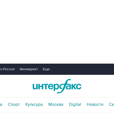
с-Россия
Финмаркет
Еще...
а
Спорт
Культура
Москва
Digital
Новости
С