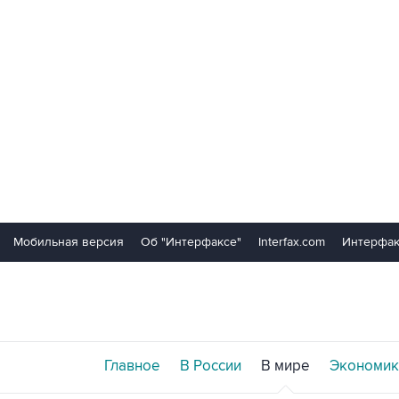
Мобильная версия
Об "Интерфаксе"
Interfax.com
Интерфак
Главное
В России
В мире
Экономик