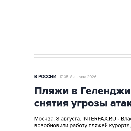
агрокомплексов
Социальная реклама, АНО «Национальные приоритеты».
И
Кабмин РФ разрешил до 1 июля 
бензина Евро 2, Евро 3, Евро 4
В РОССИИ
17:05, 8 августа 2026
Пляжи в Геленджи
снятия угрозы ат
Москва. 8 августа. INTERFAX.RU - Вл
возобновили работу пляжей курорта