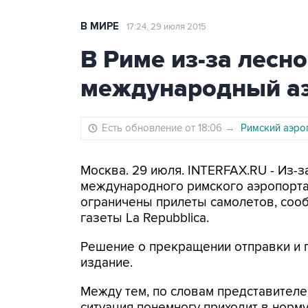
В МИРЕ
17:24, 29 июля 2015
В Риме из-за лесн
международный а
Есть обновление от 18:06
→
Римский аэро
Москва. 29 июля. INTERFAX.RU - Из-з
международного римского аэропорт
ограничены прилеты самолетов, сооб
газеты La Repubblica.
Решение о прекращении отправки и п
издание.
Между тем, по словам представителе
ситуация понемногу приходит в норму