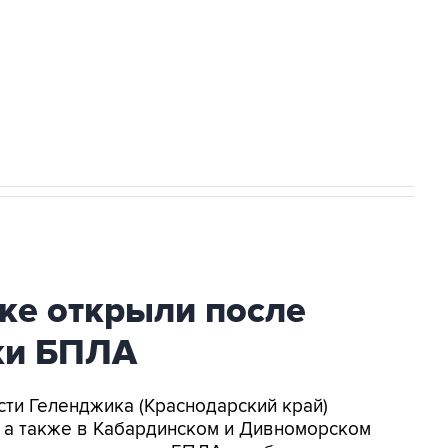
НН 7725383515 Erid: F7NfYUJCUneVdwcydK6A
2027 года импорт, выпуск и обращение
ке открыли после
аки БПЛА
асти Геленджика (Краснодарский край)
, а также в Кабардинском и Дивноморском