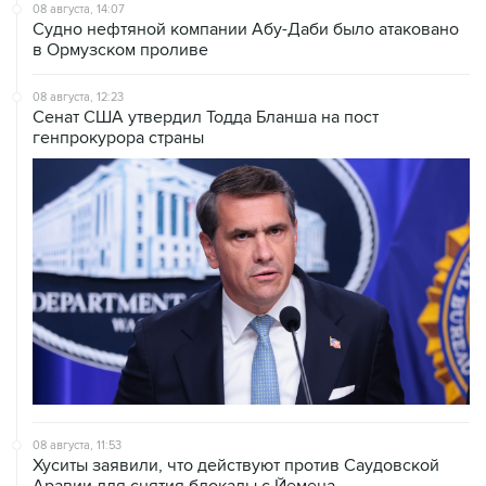
08 августа, 14:07
Судно нефтяной компании Абу-Даби было атаковано
в Ормузском проливе
08 августа, 12:23
Сенат США утвердил Тодда Бланша на пост
генпрокурора страны
08 августа, 11:53
Хуситы заявили, что действуют против Саудовской
Аравии для снятия блокады с Йемена