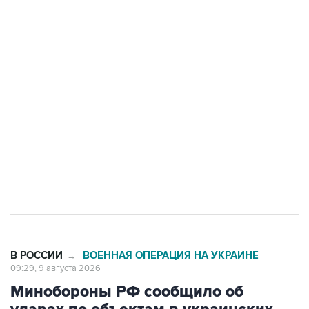
Промышленное предприятие в Самарской
области подверглось атаке БПЛА
Беспилотные технологии и ИИ на службе у
электросетевых объектов и агрокомплексов
Социальная реклама, АНО «Национальные приоритеты».
ИНН 7725383515 Erid: F7NfYUJCUneVdwcydK6A
Кабмин РФ разрешил до 1 июля 2027 года
импорт, выпуск и обращение бензина Евро 2,
Евро 3, Евро 4
В РОССИИ
ВОЕННАЯ ОПЕРАЦИЯ НА УКРАИНЕ
→
09:29, 9 августа 2026
Минобороны РФ сообщило об