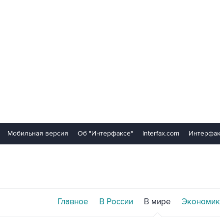
Мобильная версия
Об "Интерфаксе"
Interfax.com
Интерфак
Главное
В России
В мире
Экономик