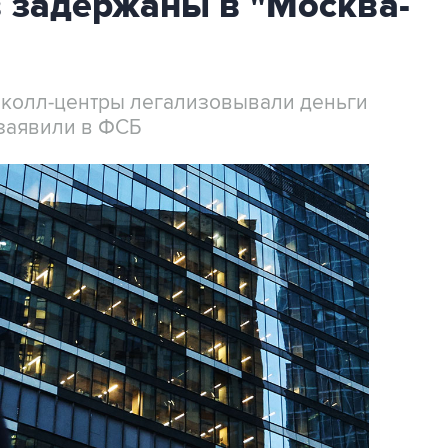
 задержаны в "Москва-
 колл-центры легализовывали деньги
заявили в ФСБ