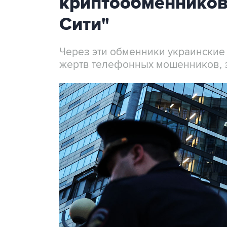
криптообменников
Сити"
Через эти обменники украинские
жертв телефонных мошенников, 