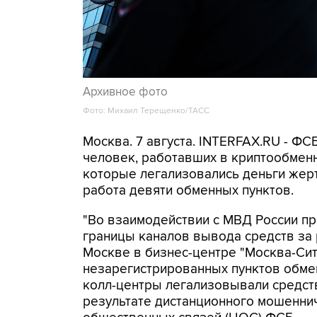
Архивное фото
Фото: Михаил Терещенко/ТАСС
Москва. 7 августа. INTERFAX.RU - Ф
человек, работавших в криптообменн
которые легализовались деньги же
работа девяти обменных пунктов.
"Во взаимодействии с МВД России п
границы каналов вывода средств за
Москве в бизнес-центре "Москва-Си
незарегистрированных пунктов обме
колл-центры легализовывали средств
результате дистанционного мошеннич