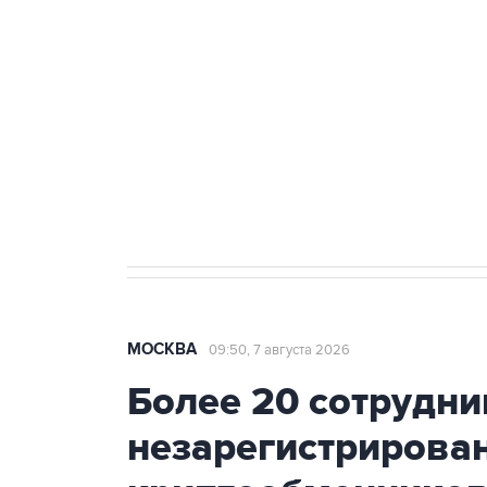
Беспилотные технологии и ИИ н
агрокомплексов
Социальная реклама, АНО «Национальные приоритеты».
И
Аксенов сообщил о четвертом п
Крым
МОСКВА
09:50, 7 августа 2026
Более 20 сотрудни
незарегистрирова