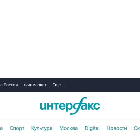
с-Россия
Финмаркет
Еще...
а
Спорт
Культура
Москва
Digital
Новости
С