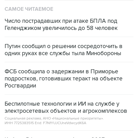
Число пострадавших при атаке БПЛА под
Геленджиком увеличилось до 58 человек
Путин сообщил о решении сосредоточить в
одних руках все службы тыла Минобороны
ФСБ сообщила о задержании в Приморье
подростков, готовивших теракт на объекте
Росгвардии
Беспилотные технологии и ИИ на службе у
электросетевых объектов и агрокомплексов
Социальная реклама, АНО «Национальные приоритеты».
ИНН 7725383515 Erid: F7NfYUJCUneVdwcydK6A
Кабмин РФ разрешил до 1 июля 2027 года
импорт, выпуск и обращение бензина Евро 2,