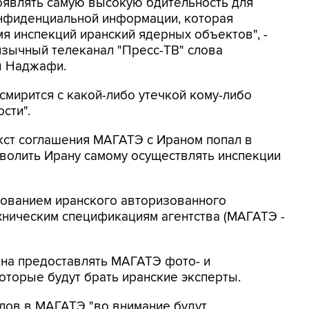
оявлять самую высокую бдительность для
нфиденциальной информации, которая
мя инспекций иранский ядерных объектов", -
язычный телеканал "Пресс-ТВ" слова
ы Наджафи.
 смирится с какой-либо утечкой кому-либо
сти".
кст соглашения МАГАТЭ с Ираном попал в
волить Ирану самому осуществлять инспекции
зованием иранского авторизованного
хническим спецификациям агентства (МАГАТЭ -
жна предоставлять МАГАТЭ фото- и
оторые будут брать иранские эксперты.
лов в МАГАТЭ "во внимание будут