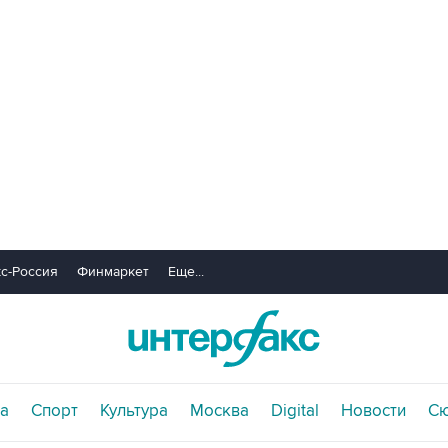
с-Россия
Финмаркет
Еще...
а
Спорт
Культура
Москва
Digital
Новости
С