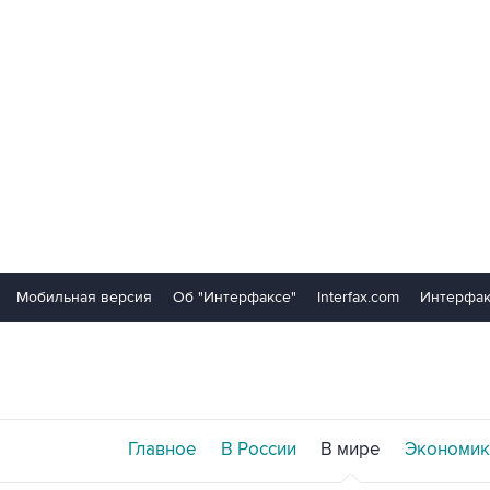
Мобильная версия
Об "Интерфаксе"
Interfax.com
Интерфак
Главное
В России
В мире
Экономик