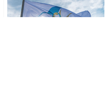
ХРОНИКИ СОБЫТИЙ
❮
❯