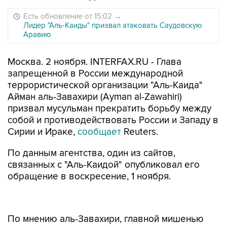
Есть обновление от 15:02
→
Лидер "Аль-Каиды" призвал атаковать Саудовскую
Аравию
Москва. 2 ноября. INTERFAX.RU - Глава
запрещенной в России международной
террористической организации "Аль-Каида"
Айман аль-Завахири (Ayman al-Zawahiri)
призвал мусульман прекратить борьбу между
собой и противодействовать России и Западу в
Сирии и Ираке,
сообщает
Reuters.
По данным агентства, один из сайтов,
связанных с "Аль-Каидой" опубликовал его
обращение в воскресение, 1 ноября.
По мнению аль-Завахири, главной мишенью
являются США. В своем обращении он также
предостерег повстанцев-оппозиционеров,