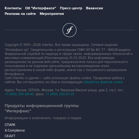
Реклама на сайте
Мероприятия
Copyright © 1991—2026 Interfax. Все права защищены. Сетевое издание
"Интерфакс.ру". Свидетельство о регистрации СМИ ЭЛ № ФС 77 - 84928 выдано
Федеральной службой по надзору в сфере связи, информационных технологий и
массовых коммуникаций (Роскомнадзор) 21.03.2023. Вся информация,
размещенная на данном веб-сайте, предназначена только для персонального
пользования и не подлежит дальнейшему воспроизведению и/или
распространению в какой-либо форме, иначе как с письменного разрешения
Интерфакса.
Сайт Interfax.ru (далее – сайт) использует файлы cookie. Продолжая работу с
сайтом, Вы соглашаетесь на сбор и последующую
обработку файлов cookie
.
Адрес: Россия, 127006, Москва, 1-я Тверская-Ямская улица, дом 2, стр.1, тел.:
+7 (499) 250-98-40
, факс:
+7 (499) 250-97-27
Продукты информационной группы
"Интерфакс"
Информация о компаниях, товарах и людях
СПАРК
X-Compliance
СКАУТ
Маркер
АСТРА