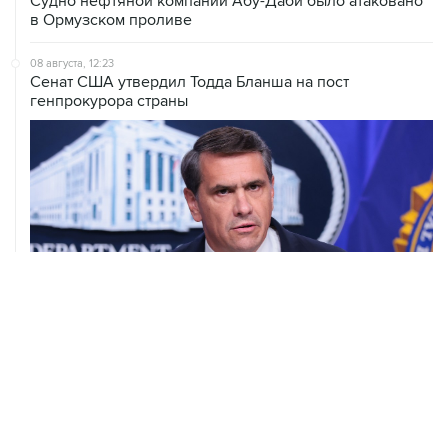
Судно нефтяной компании Абу-Даби было атаковано
в Ормузском проливе
08 августа, 12:23
Сенат США утвердил Тодда Бланша на пост
генпрокурора страны
08 августа, 11:53
Хуситы заявили, что действуют против Саудовской
Аравии для снятия блокады с Йемена