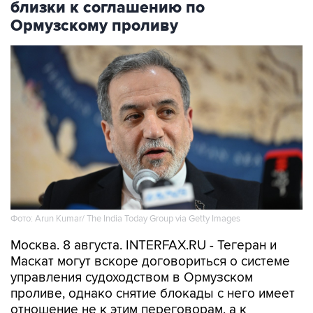
близки к соглашению по
Ормузскому проливу
Фото: Arun Kumar/ The India Today Group via Getty Images
Москва. 8 августа. INTERFAX.RU - Тегеран и
Маскат могут вскоре договориться о системе
управления судоходством в Ормузском
проливе, однако снятие блокады с него имеет
отношение не к этим переговорам, а к