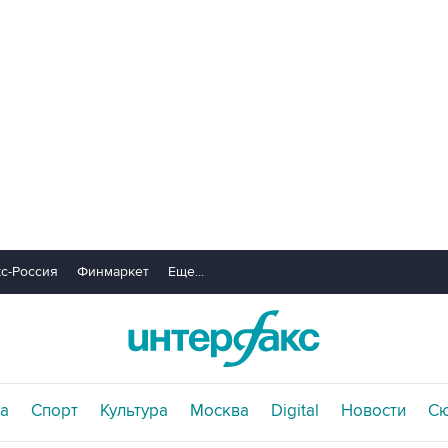
с-Россия
Финмаркет
Еще...
а
Спорт
Культура
Москва
Digital
Новости
С