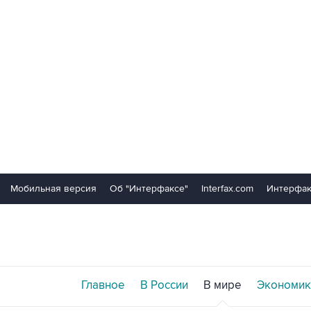
Мобильная версия
Об "Интерфаксе"
Interfax.com
Интерфак
Главное
В России
В мире
Экономик