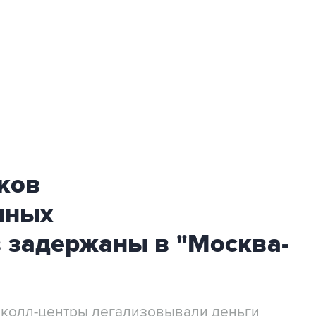
огибшем в результате атаки ВСУ на
ков
нных
 задержаны в "Москва-
 колл-центры легализовывали деньги