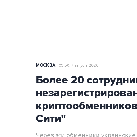
Аксенов сообщил о четвертом п
Крым
МОСКВА
09:50, 7 августа 2026
Более 20 сотрудни
незарегистрирова
криптообменников
Сити"
Через эти обменники украинские