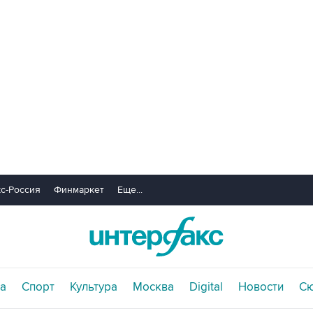
с-Россия
Финмаркет
Еще...
а
Спорт
Культура
Москва
Digital
Новости
С