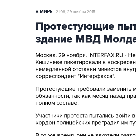
В МИРЕ
21:08, 29 ноября 2015
Протестующие пыт
здание МВД Молд
Москва. 29 ноября. INTERFAX.RU - Не
Кишиневе пикетировали в воскресен
немедленной отставки министра внут
корреспондент "Интерфакса".
Протестующие требовали заменить м
обязанности, так как месяц назад пр
полном составе.
Участники протеста пытались войти 
кордон полицейских преградил им пу
В то же время, они не захотели разг