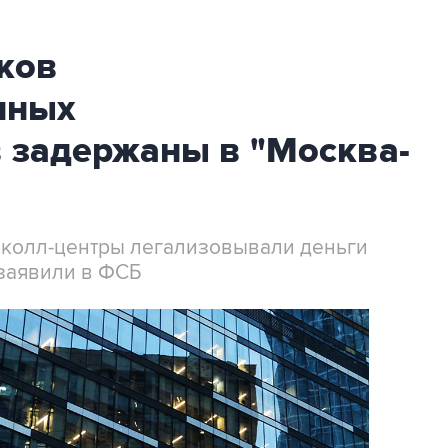
ков
нных
 задержаны в "Москва-
 колл-центры легализовывали деньги
заявили в ФСБ