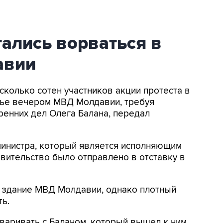
ались ворваться в
авии
сколько сотен участников акции протеста в
ье вечером МВД Молдавии, требуя
ренних дел Олега Балана, передал
инистра, который является исполняющим
авительство было отправлено в отставку в
в здание МВД Молдавии, однако плотный
ть.
оваривать с Баланом, который вышел к ним.