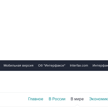
Мобильная версия
Об "Интерфаксе"
Interfax.com
Интерфак
Главное
В России
В мире
Экономик