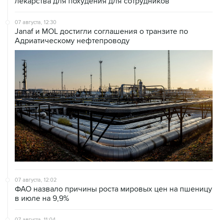
07 августа, 12:30
Janaf и MOL достигли соглашения о транзите по
Адриатическому нефтепроводу
07 августа, 12:02
ФАО назвало причины роста мировых цен на пшеницу
в июле на 9,9%
07 августа, 11:04
Морские порты в Китае приостанавливают работу в
связи с надвигающимся тайфуном