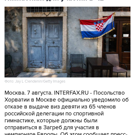
Фото: Jay L Clendenin/Getty Images
Москва. 7 августа. INTERFAX.RU - Посольство
Хорватии в Москве официально уведомило об
отказе в выдаче виз девяти из 65 членов
российской делегации по спортивной
гимнастике, которые должны были
отправиться в Загреб для участия в
чемпионате Европы. Об этом сообщает пресс-
служба Федерации гимнастики России.