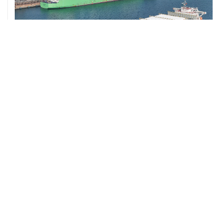
ХРОНИКИ СОБЫТИЙ
❮
❯