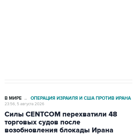
одних руках все службы тыла Минобороны
Как российские медицинские технологии
выходят на мировые рынки
Социальная реклама, АНО «Национальные приоритеты».
ИНН 7725383515 Erid: F7NfYUJCUneVdTRF8PRs
Трамп заявил, что переговоры с Ираном
начнутся в понедельник
В МИРЕ
ОПЕРАЦИЯ ИЗРАИЛЯ И США ПРОТИВ ИРАНА
→
23:56, 5 августа 2026
Силы CENTCOM перехватили 48
торговых судов после
возобновления блокады Ирана