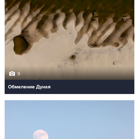
9
Обмеление Дуная