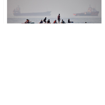
05 августа, 20:30
Что произошло за день: среда, 5 августа
05 августа, 20:03
Абхазия осталась без электроснабжения из-за аварии
на ИнгурГЭС
05 августа, 18:35
Нидерланды официально поддержали выдвижение
Кнота кандидатом на пост главы ЕЦБ
05 августа, 18:30
Brent подешевела до $78,5 за баррель