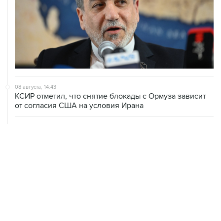
08 августа, 14:43
КСИР отметил, что снятие блокады с Ормуза зависит
от согласия США на условия Ирана
08 августа, 14:07
Судно нефтяной компании Абу-Даби было атаковано
в Ормузском проливе
08 августа, 12:23
Сенат США утвердил Тодда Бланша на пост
генпрокурора страны