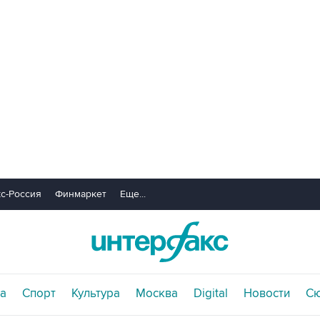
с-Россия
Финмаркет
Еще...
а
Спорт
Культура
Москва
Digital
Новости
С