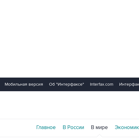
Мобильная версия
Об "Интерфаксе"
Interfax.com
Интерфак
Главное
В России
В мире
Экономик