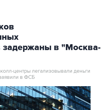
ков
нных
 задержаны в "Москва-
 колл-центры легализовывали деньги
заявили в ФСБ