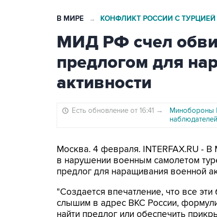
В МИРЕ
КОНФЛИКТ РОССИИ С ТУРЦИЕЙ
→
МИД РФ счел обв
предлогом для на
активности
Есть обновление от 16:41
→
Минобороны Р
наблюдателе
Москва. 4 февраля. INTERFAX.RU - В
в нарушении военным самолетом тур
предлог для наращивания военной ак
"Создается впечатление, что все эт
слышим в адрес ВКС России, формули
найти предлог или обеспечить прикр