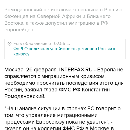
Ромодановский не исключает наплыва в Россию
беженцев из Северной Африки и Ближнего
Востока, а также допустил эмиграцию в РФ
европейцев
Есть обновление от 02:55
→
ФоРГО подсчитал устойчивость регионов России к
кризису
Москва. 26 февраля. INTERFAX.RU - Европа не
справляется с миграционным кризисом,
необходимо просчитать последствия этого для
России, заявил глава ФМС РФ Константин
Ромодановский.
"Наш анализ ситуации в странах ЕС говорит о
том, что управление миграционными
процессами Евросоюзу пока не удается", -
сказал он на коллегии ФМС РФ в Москве в