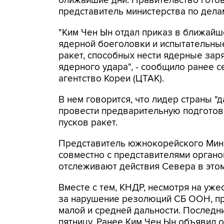
ближайшие дни. Правительство готов
представитель министерства по дел
"Ким Чен Ын отдал приказ в ближай
ядерной боеголовки и испытательные
ракет, способных нести ядерные за
ядерного удара", - сообщило ранее
агентство Кореи (ЦТАК).
В нем говорится, что лидер страны 
провести предварительную подготов
пусков ракет.
Представитель южнокорейского Миноб
совместно с представителями орган
отслеживают действия Севера в этом
Вместе с тем, КНДР, несмотря на уж
за нарушение резолюций СБ ООН, пр
малой и средней дальности. Последн
пятницу. Ранее Ким Чен Ын объявил 