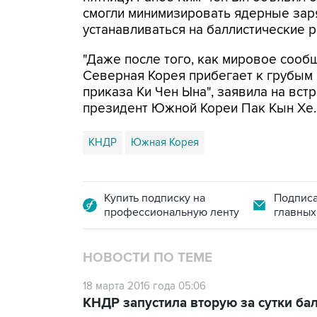
смогли минимизировать ядерные заря
устанавливаться на баллистические р
"Даже после того, как мировое сооб
Северная Корея прибегает к грубым 
приказа Ки Чен Ына", заявила на вс
президент Южной Кореи Пак Кын Хе.
КНДР
Южная Корея
Купить подписку на
Подписа
профессиональную ленту
главных
НОВОСТИ ПО ТЕМЕ
18 марта 2016 года 05:06
КНДР запустила вторую за сутки ба