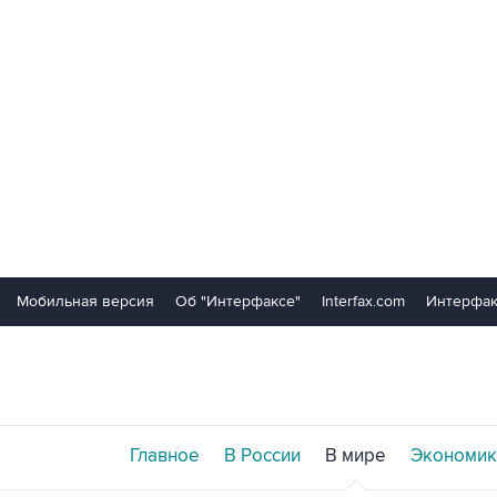
Мобильная версия
Об "Интерфаксе"
Interfax.com
Интерфак
Главное
В России
В мире
Экономик