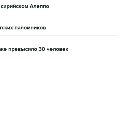
в сирийском Алеппо
итских паломников
аке превысило 30 человек