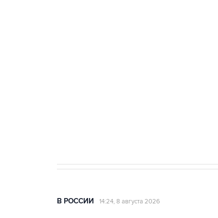
ФСБ сообщила о задержании в 
теракт на объекте Росгвардии
Беспилотные технологии и ИИ н
агрокомплексов
Социальная реклама, АНО «Национальные приоритеты».
И
Кабмин РФ разрешил до 1 июля 
бензина Евро 2, Евро 3, Евро 4
В РОССИИ
14:24, 8 августа 2026