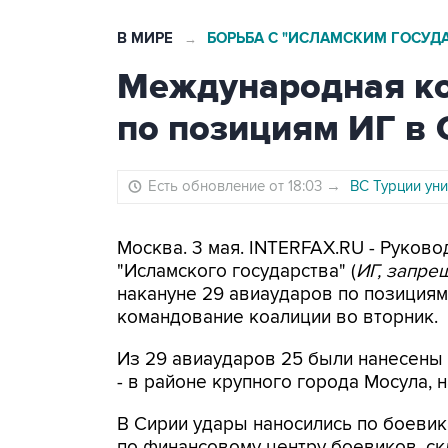
В МИРЕ
БОРЬБА С "ИСЛАМСКИМ ГОСУД
→
Международная ко
по позициям ИГ в 
Есть обновление от 18:03
→
ВС Турции ун
Москва. 3 мая. INTERFAX.RU - Руко
"Исламского государства" (
ИГ, запре
накануне 29 авиаударов по позициям
командование коалиции во вторник.
Из 29 авиаударов 25 были нанесены 
- в районе крупного города Мосула,
В Сирии удары наносились по боевик
по финансовому центру боевиков, ск