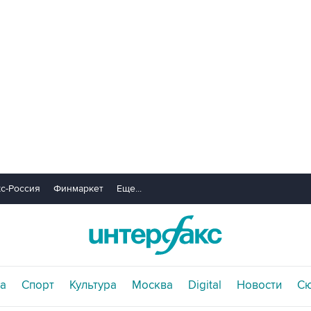
с-Россия
Финмаркет
Еще...
а
Спорт
Культура
Москва
Digital
Новости
С