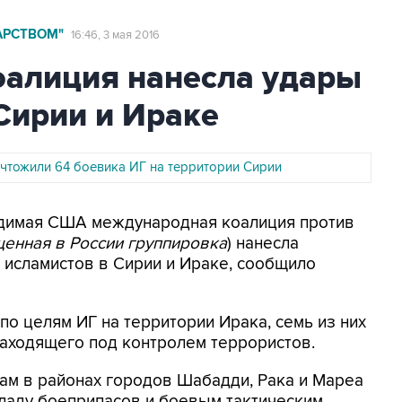
АРСТВОМ"
16:46, 3 мая 2016
алиция нанесла удары
Сирии и Ираке
ичтожили 64 боевика ИГ на территории Сирии
водимая США международная коалиция против
щенная в России группировка
) нанесла
 исламистов в Сирии и Ираке, сообщило
по целям ИГ на территории Ирака, семь из них
 находящего под контролем террористов.
ам в районах городов Шабадди, Рака и Мареа
ладу боеприпасов и боевым тактическим