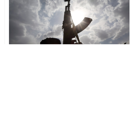
ХРОНИКИ СОБЫТИЙ
❮
❯