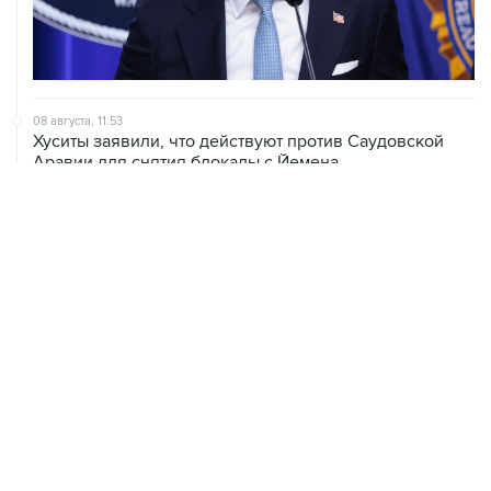
08 августа, 11:53
Хуситы заявили, что действуют против Саудовской
Аравии для снятия блокады с Йемена
08 августа, 11:04
Тайфун "Долфин" достиг юга Японии, пострадали пять
человек
08 августа, 10:30
Йеменские войска нанесли ряд ударов по хуситам