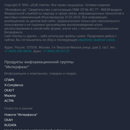
Copyright © 1991—2026 Interfax. Все права защищены. Сетевое издание
"Интерфакс.ру". Свидетельство о регистрации СМИ ЭЛ № ФС 77 - 84928 выдано
Федеральной службой по надзору в сфере связи, информационных технологий и
массовых коммуникаций (Роскомнадзор) 21.03.2023. Вся информация,
размещенная на данном веб-сайте, предназначена только для персонального
пользования и не подлежит дальнейшему воспроизведению и/или
распространению в какой-либо форме, иначе как с письменного разрешения
Интерфакса.
Сайт Interfax.ru (далее – сайт) использует файлы cookie. Продолжая работу с
сайтом, Вы соглашаетесь на сбор и последующую
обработку файлов cookie
.
Адрес: Россия, 127006, Москва, 1-я Тверская-Ямская улица, дом 2, стр.1, тел.:
+7 (499) 250-98-40
, факс:
+7 (499) 250-97-27
Продукты информационной группы
"Интерфакс"
Информация о компаниях, товарах и людях
СПАРК
X-Compliance
СКАУТ
Маркер
АСТРА
Новости и рынки
Новости "Интерфакса"
СКАН
RUDATA