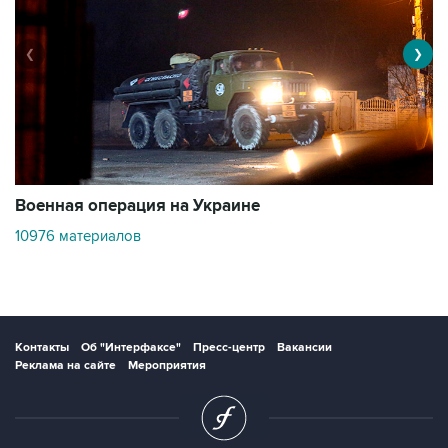
❮
❯
Военная операция на Украине
О
10976 материалов
3
Контакты
Об "Интерфаксе"
Пресс-центр
Вакансии
Реклама на сайте
Мероприятия