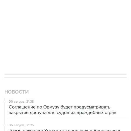
одних руках все службы тыла Минобороны
Как российские медицинские технологии
выходят на мировые рынки
Социальная реклама, АНО «Национальные приоритеты».
ИНН 7725383515 Erid: F7NfYUJCUneVdTRF8PRs
Трамп заявил, что переговоры с Ираном
начнутся в понедельник
НОВОСТИ
06 августа, 21:38
Соглашение по Ормузу будет предусматривать
закрытие доступа для судов из враждебных стран
06 августа, 21:25
Трамп похвалил Хегсета за операции в Венесуэле и