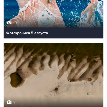
10
Фотохроника 5 августа
9
Обмеление Дуная