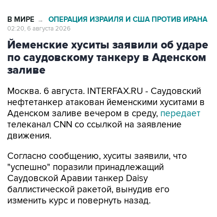
02:20, 6 августа 2026
Йеменские хуситы заявили об ударе
по саудовскому танкеру в Аденском
заливе
Москва. 6 августа. INTERFAX.RU - Саудовский
нефтетанкер атакован йеменскими хуситами в
Аденском заливе вечером в среду,
передает
телеканал CNN со ссылкой на заявление
движения.
Согласно сообщению, хуситы заявили, что
"успешно" поразили принадлежащий
Саудовской Аравии танкер Daisy
баллистической ракетой, вынудив его
изменить курс и повернуть назад.
Хуситы подчеркивают, что операция была
проведена в рамках усилий по обеспечению