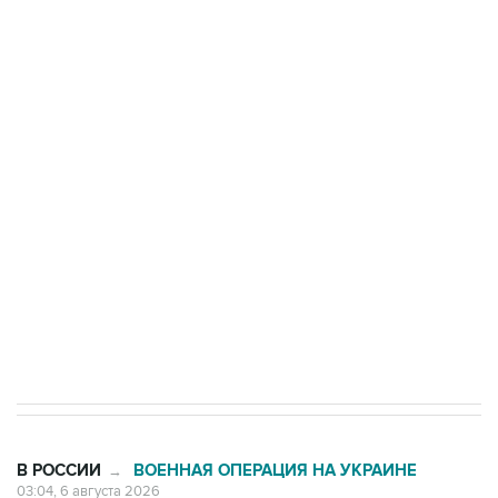
Путин сообщил о решении сосредоточить в
одних руках все службы тыла Минобороны
Как российские медицинские технологии
выходят на мировые рынки
Социальная реклама, АНО «Национальные приоритеты».
ИНН 7725383515 Erid: F7NfYUJCUneVdTRF8PRs
Трамп заявил, что переговоры с Ираном
начнутся в понедельник
В РОССИИ
ВОЕННАЯ ОПЕРАЦИЯ НА УКРАИНЕ
→
03:04, 6 августа 2026
БПЛА атакуют Ярославскую область,