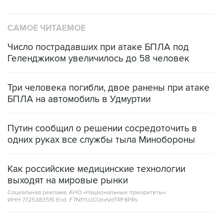
САМОЕ ЧИТАЕМОЕ
Число пострадавших при атаке БПЛА под
Геленджиком увеличилось до 58 человек
Три человека погибли, двое ранены при атаке
БПЛА на автомобиль в Удмуртии
Путин сообщил о решении сосредоточить в
одних руках все службы тыла Минобороны
Как российские медицинские технологии
выходят на мировые рынки
Социальная реклама, АНО «Национальные приоритеты».
ИНН 7725383515 Erid: F7NfYUJCUneVdTRF8PRs
Трамп заявил, что переговоры с Ираном
начнутся в понедельник