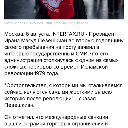
Фото: Morteza Nikoubazl/NurPhoto via Getty Images
Москва. 6 августа. INTERFAX.RU - Президент
Ирана Масуд Пезешкиан во вторую годовщину
своего пребывания на посту заявил в
интервью государственным СМИ, что его
администрация столкнулась с одним из самых
сложных периодов со времен Исламской
революции 1979 года.
"Обстоятельства, с которыми мы сталкиваемся
сейчас, являются самыми жесткими за всю
историю после революции", - сказал
Пезешкиан.
Он отметил, что международные санкции
вышли за рамки торговых ограничений и
нацелились на банковскую и финансовую
системы Ирана, в то время как военное