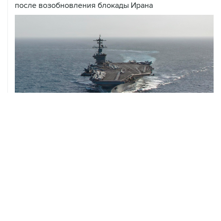
05 августа, 23:28
В Абхазии возобновлено энергоснабжение
05 августа, 20:35
Грузинские энергетики связали блэкаут с
тестированием на агрегатах Ингури ГЭС
05 августа, 20:30
В Тегеране заявили, что согласовали с Оманом почти
все пункты по Ормузскому проливу