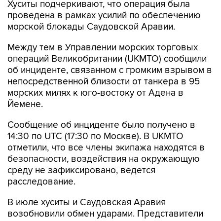
морской блокады Саудовской Аравии.
Между тем в Управлении морских торговых
операций Великобритании (UKMTO) сообщили
об инциденте, связанном с громким взрывом в
непосредственной близости от танкера в 95
морских милях к юго-востоку от Адена в
Йемене.
Сообщение об инциденте было получено в
14:30 по UTC (17:30 по Москве). В UKMTO
отметили, что все члены экипажа находятся в
безопасности, воздействия на окружающую
среду не зафиксировано, ведется
расследование.
В июле хуситы и Саудовская Аравия
возобновили обмен ударами. Представители
хуситов обвинили Эр-Рияд в блокаде
йеменских транспортных путей, объявили о