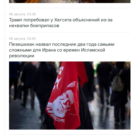
06 августа, 03:39
Трамп потребовал у Хегсета объяснений из-за
нехватки боеприпасов
06 августа, 02:43
Пезешкиан назвал последние два года самыми
сложными для Ирана со времен Исламской
революции
06 августа, 02:20
Йеменские хуситы заявили об ударе по саудовскому