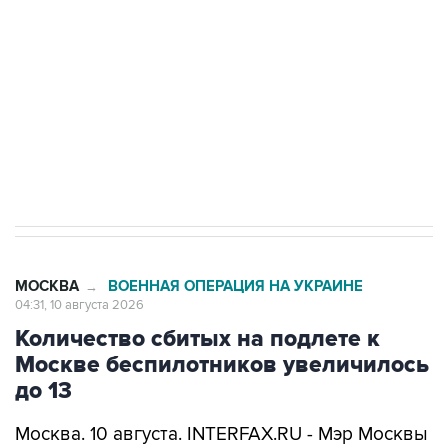
Беспилотные технологии и ИИ на службе у
электросетевых объектов и агрокомплексов
Социальная реклама, АНО «Национальные приоритеты».
ИНН 7725383515 Erid: F7NfYUJCUneVdwcydK6A
Путин вывел "Шереметьево" из
стратегического списка с целью снять
препятствие для приватизации
МОСКВА
ВОЕННАЯ ОПЕРАЦИЯ НА УКРАИНЕ
→
04:31, 10 августа 2026
Количество сбитых на подлете к
Москве беспилотников увеличилось
до 13
Москва. 10 августа. INTERFAX.RU - Мэр Москвы