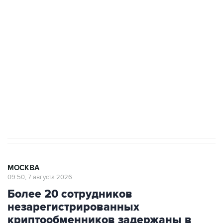
подростков, готовивших теракт на объекте
Росгвардии
Беспилотные технологии и ИИ на службе у
электросетевых объектов и агрокомплексов
Социальная реклама, АНО «Национальные приоритеты».
ИНН 7725383515 Erid: F7NfYUJCUneVdwcydK6A
Аксенов сообщил о четвертом погибшем в
результате атаки ВСУ на Крым
МОСКВА
09:50, 7 августа 2026
Более 20 сотрудников
незарегистрированных
криптообменников задержаны в