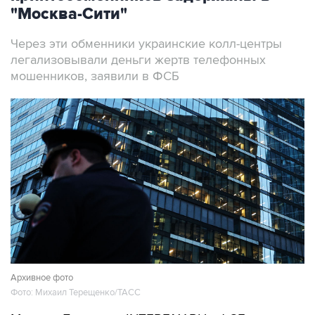
"Москва-Сити"
Через эти обменники украинские колл-центры
легализовывали деньги жертв телефонных
мошенников, заявили в ФСБ
Архивное фото
Фото: Михаил Терещенко/ТАСС