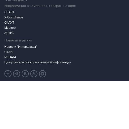
СПАРК
X-Compliance
СКАУТ
Маркер
АСТРА
Новости и рынки
Новости "Интерфакса"
СКАН
RUDATA
Центр раскрытия корпоративной информации
Условия использования информации
Выходные данные
Дизайн – Motka.ru