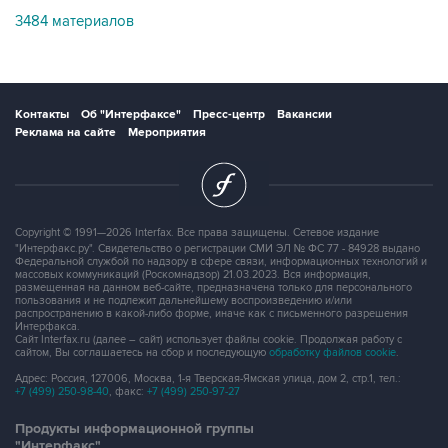
Контакты
Об "Интерфаксе"
Пресс-центр
Вакансии
Реклама на сайте
Мероприятия
Copyright © 1991—2026 Interfax. Все права защищены. Сетевое издание
"Интерфакс.ру". Свидетельство о регистрации СМИ ЭЛ № ФС 77 - 84928 выдано
Федеральной службой по надзору в сфере связи, информационных технологий и
массовых коммуникаций (Роскомнадзор) 21.03.2023. Вся информация,
размещенная на данном веб-сайте, предназначена только для персонального
пользования и не подлежит дальнейшему воспроизведению и/или
распространению в какой-либо форме, иначе как с письменного разрешения
Интерфакса.
Сайт Interfax.ru (далее – сайт) использует файлы cookie. Продолжая работу с
сайтом, Вы соглашаетесь на сбор и последующую
обработку файлов cookie
.
Адрес: Россия, 127006, Москва, 1-я Тверская-Ямская улица, дом 2, стр.1, тел.:
+7 (499) 250-98-40
, факс:
+7 (499) 250-97-27
Продукты информационной группы
"Интерфакс"
Информация о компаниях, товарах и людях