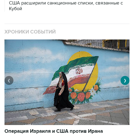
ХРОНИКИ СОБЫТИЙ
❮
❯
В
Операция Израиля и США против Ирана
1
3484 материалов