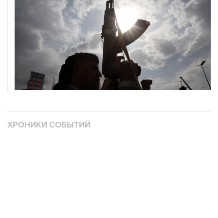
ХРОНИКИ СОБЫТИЙ
❮
❯