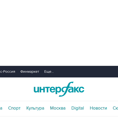
с-Россия
Финмаркет
Еще...
а
Спорт
Культура
Москва
Digital
Новости
С