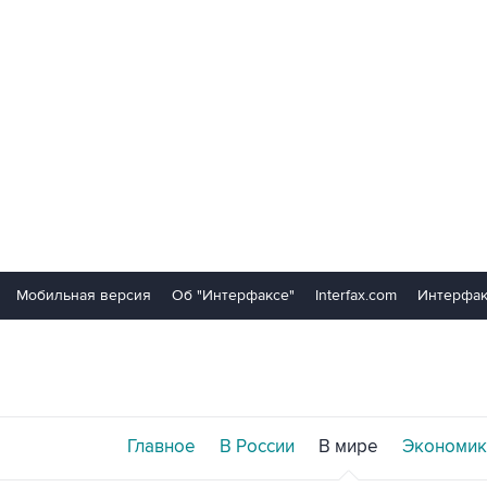
Мобильная версия
Об "Интерфаксе"
Interfax.com
Интерфак
Главное
В России
В мире
Экономик