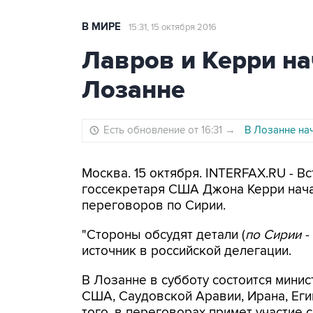
В МИРЕ
15:31, 15 октября 2016
Лавров и Керри н
Лозанне
Есть обновление от 16:31
→
В Лозанне на
Москва. 15 октября. INTERFAX.RU - 
госсекретаря США Джона Керри нача
переговоров по Сирии.
"Стороны обсудят детали (
по Сирии -
источник в российской делегации.
В Лозанне в субботу состоится минис
США, Саудовской Аравии, Ирана, Егип
того, в переговорах примет участие