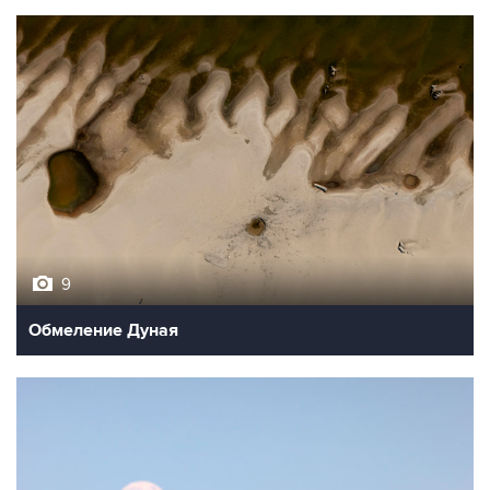
9
Обмеление Дуная