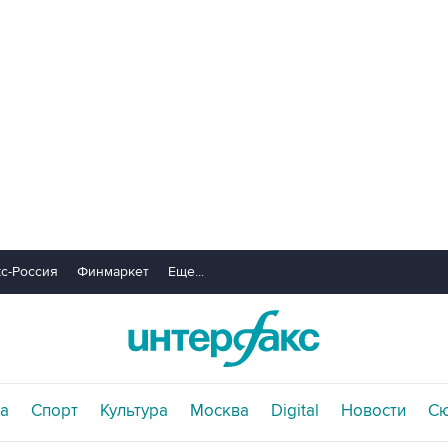
с-Россия
Финмаркет
Еще...
а
Спорт
Культура
Москва
Digital
Новости
С