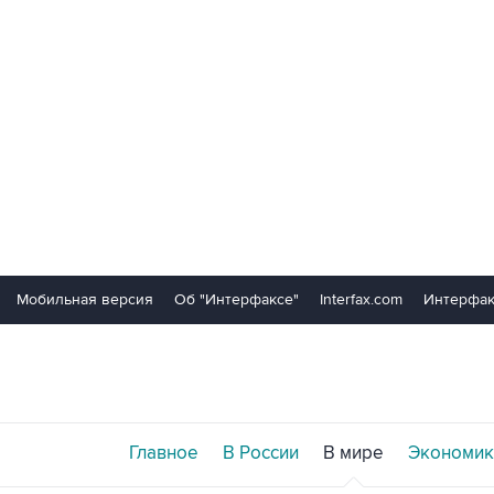
Мобильная версия
Об "Интерфаксе"
Interfax.com
Интерфак
Главное
В России
В мире
Экономик