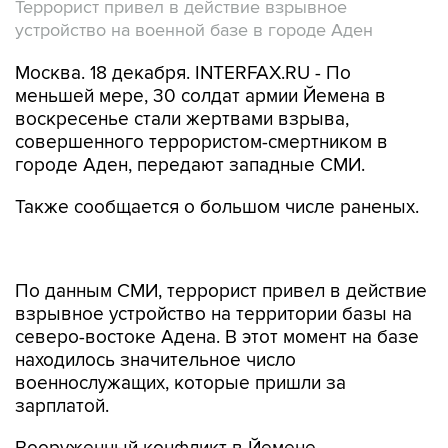
Террорист привел в действие взрывное
устройство на военной базе в городе Аден
Москва. 18 декабря. INTERFAX.RU - По
меньшей мере, 30 солдат армии Йемена в
воскресенье стали жертвами взрыва,
совершенного террористом-смертником в
городе Аден, передают западные СМИ.
Также сообщается о большом числе раненых.
По данным СМИ, террорист привел в действие
взрывное устройство на территории базы на
северо-востоке Адена. В этот момент на базе
находилось значительное число
военнослужащих, которые пришли за
зарплатой.
Вооруженный конфликт в Йемене
продолжается с 2014 года. Повстанцы-хуситы и