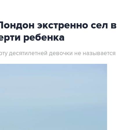
Лондон экстренно сел в
ерти ребенка
рту десятилетней девочки не называется