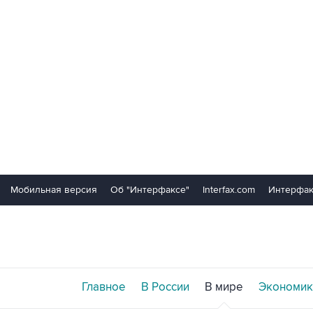
Мобильная версия
Об "Интерфаксе"
Interfax.com
Интерфак
Главное
В России
В мире
Экономик