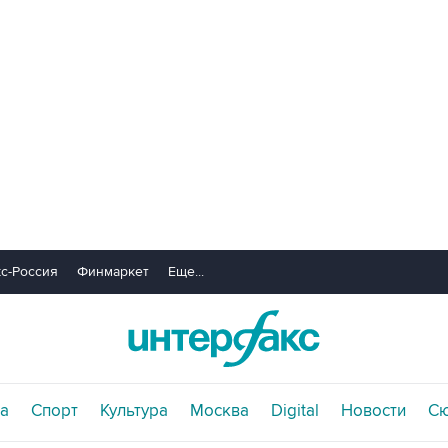
с-Россия
Финмаркет
Еще...
а
Спорт
Культура
Москва
Digital
Новости
С