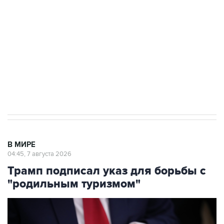
Как российские медицинские технологии
выходят на мировые рынки
Социальная реклама, АНО «Национальные приоритеты».
ИНН 7725383515 Erid: F7NfYUJCUneVdTRF8PRs
Аксенов сообщил о четвертом погибшем в
результате атаки ВСУ на Крым
В МИРЕ
04:45, 7 августа 2026
Трамп подписал указ для борьбы с
"родильным туризмом"