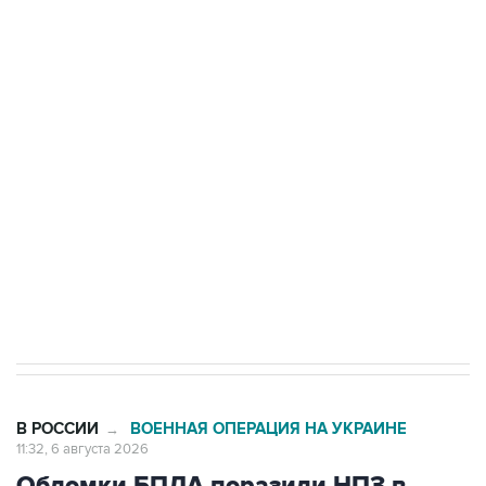
БПЛА на автомобиль в Удмуртии
Путин сообщил о решении сосредоточить в
одних руках все службы тыла Минобороны
Как российские медицинские технологии
выходят на мировые рынки
Социальная реклама, АНО «Национальные приоритеты».
ИНН 7725383515 Erid: F7NfYUJCUneVdTRF8PRs
Трамп заявил, что переговоры с Ираном
начнутся в понедельник
В РОССИИ
ВОЕННАЯ ОПЕРАЦИЯ НА УКРАИНЕ
→
11:32, 6 августа 2026