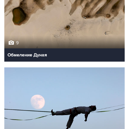
9
Обмеление Дуная